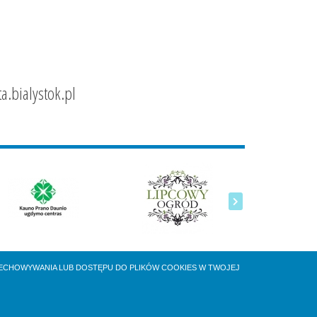
a.bialystok.pl
ZECHOWYWANIA LUB DOSTĘPU DO PLIKÓW COOKIES W TWOJEJ