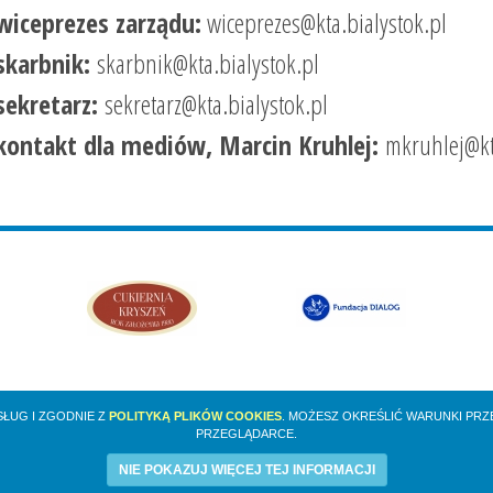
wiceprezes zarządu:
wiceprezes@kta.bialystok.pl
skarbnik:
skarbnik@kta.bialystok.pl
sekretarz:
sekretarz@kta.bialystok.pl
kontakt dla mediów, Marcin Kruhlej:
mkruhlej@kt
SŁUG I ZGODNIE Z
POLITYKĄ PLIKÓW COOKIES
. MOŻESZ OKREŚLIĆ WARUNKI PR
PRZEGLĄDARCE.
NIE POKAZUJ WIĘCEJ TEJ INFORMACJI