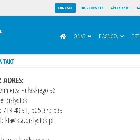
KONTAKT
BROSZURA KTA
Aktualności
Ga
u
O NAS
DIAGNOZA
OS
NTAKT
 ADRES:
azimierza Pułaskiego 96
8 Białystok
5 719 48 91
,
505 373 539
l:
kta@kta.bialystok.pl
achunku bankowego: