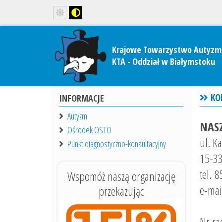
Krajowe Towarzystwo Autyzm
KTA - Oddział w Białymstoku
KO
INFORMACJE
Autyzm
NASZ
Ośrodek OSTO
ul. K
Punkt diagnostyczno-konsultacyjny
15-33
tel.
8
Wspomóż naszą organizację
e-mai
przekazując
Nr r