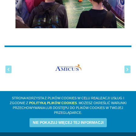
STRONA KORZYSTA Z PLIKÓW COOKIES W CELU REALIZACJI USŁUG I
ZGODNIE Z
POLITYKĄ PLIKÓW COOKIES
. MOŻESZ OKREŚLIĆ WARUNKI
PRZECHOWYWANIA LUB DOSTĘPU DO PLIKÓW COOKIES W TWOJEJ
PRZEGLĄDARCE.
NIE POKAZUJ WIĘCEJ TEJ INFORMACJI