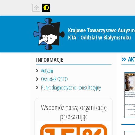
Krajowe Towarzystwo Autyzm
KTA - Oddział w Białymstoku
AK
INFORMACJE
Autyzm
Ośrodek OSTO
Punkt diagnostyczno-konsultacyjny
Wspomóż naszą organizację
przekazując