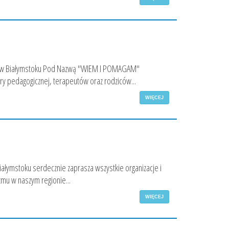
u w Białymstoku Pod Nazwą "WIEM I POMAGAM"
y pedagogicznej, terapeutów oraz rodziców...
WIĘCEJ
łymstoku serdecznie zaprasza wszystkie organizacje i
zmu w naszym regionie...
WIĘCEJ