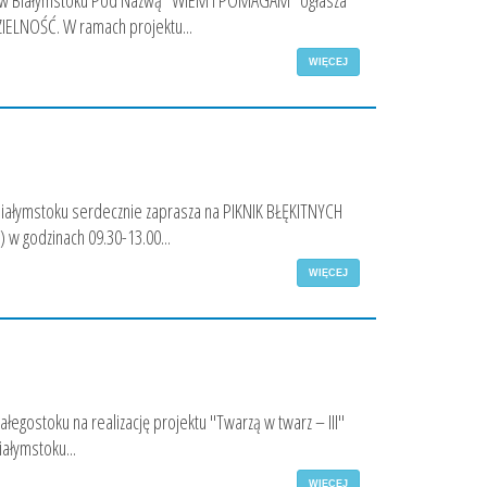
u w Białymstoku Pod Nazwą "WIEM I POMAGAM" ogłasza
IELNOŚĆ. W ramach projektu...
WIĘCEJ
iałymstoku serdecznie zaprasza na PIKNIK BŁĘKITNYCH
) w godzinach 09.30-13.00...
WIĘCEJ
łegostoku na realizację projektu "Twarzą w twarz – III"
ałymstoku...
WIĘCEJ