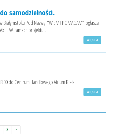
do samodzielności.
u w Białymstoku Pod Nazwą "WIEM I POMAGAM" ogłasza
ści". W ramach projektu...
WIĘCEJ
18.00 do Centrum Handlowego Atrium Biała!
WIĘCEJ
8
>