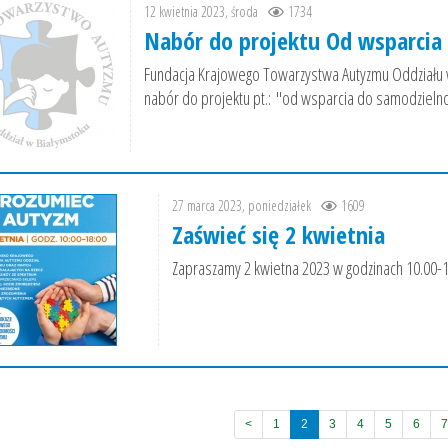
12 kwietnia 2023, środa
1734
Nabór do projektu Od wsparcia 
Fundacja Krajowego Towarzystwa Autyzmu Oddział
nabór do projektu pt.: "od wsparcia do samodzielno
27 marca 2023, poniedziałek
1609
Zaświeć się 2 kwietnia
Zapraszamy 2 kwietna 2023 w godzinach 10.00-
<
1
2
3
4
5
6
7