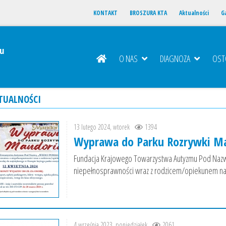
KONTAKT
BROSZURA KTA
Aktualności
Ga
u
O NAS
DIAGNOZA
OS
TUALNOŚCI
13 lutego 2024, wtorek
1394
Wyprawa do Parku Rozrywki Ma
Fundacja Krajowego Towarzystwa Autyzmu Pod Nazw
niepełnosprawności wraz z rodzicem/opiekunem na 
4 września 2023, poniedziałek
2061