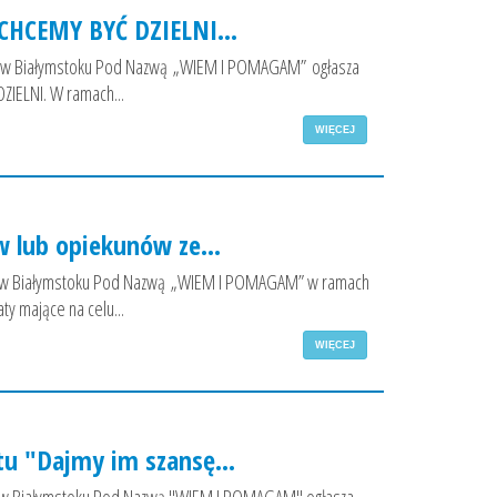
CHCEMY BYĆ DZIELNI...
u w Białymstoku Pod Nazwą „WIEM I POMAGAM” ogłasza
ZIELNI. W ramach...
WIĘCEJ
w lub opiekunów ze...
u w Białymstoku Pod Nazwą „WIEM I POMAGAM” w ramach
y mające na celu...
WIĘCEJ
tu "Dajmy im szansę...