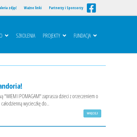
leria zdjęć
Ważne linki
Partnerzy i Sponsorzy
TO
SZKOLENIA
PROJEKTY
FUNDACJA
ndoria!
ą "WIEM I POMAGAM" zaprasza dzieci z orzeczeniem o
całodzienną wycieczkę do...
WIĘCEJ