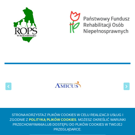
STRONA KORZYSTA Z PLIKÓW COOKIES W CELU REALIZACJI USŁUG I
ZGODNIE Z
POLITYKĄ PLIKÓW COOKIES
. MOŻESZ OKREŚLIĆ WARUNKI
PRZECHOWYWANIA LUB DOSTĘPU DO PLIKÓW COOKIES W TWOJEJ
PRZEGLĄDARCE.